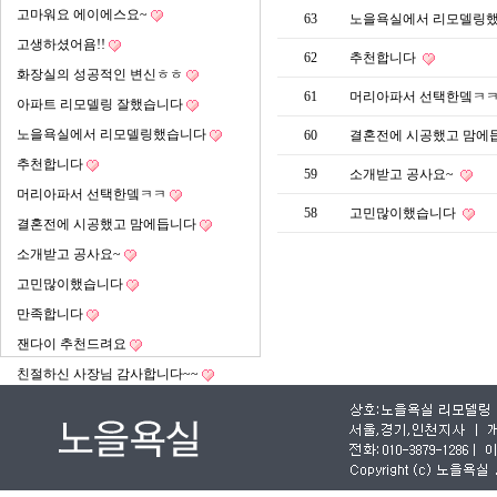
고마워요 에이에스요~
63
노을욕실에서 리모델링
고생하셨어욤!!
62
추천합니다
화장실의 성공적인 변신ㅎㅎ
61
머리아파서 선택한뎈ㅋ
아파트 리모델링 잘했습니다
노을욕실에서 리모델링했습니다
60
결혼전에 시공했고 맘에
추천합니다
59
소개받고 공사요~
머리아파서 선택한뎈ㅋㅋ
58
고민많이했습니다
결혼전에 시공했고 맘에듭니다
소개받고 공사요~
고민많이했습니다
만족합니다
잰다이 추천드려요
친절하신 사장님 감사합니다~~