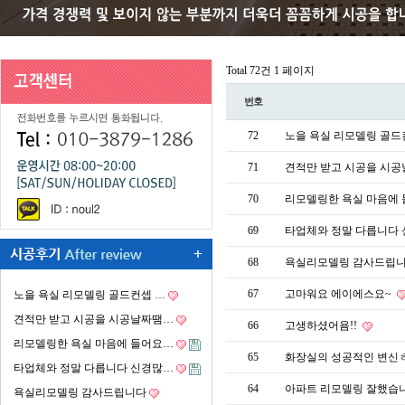
Total 72건
1 페이지
번호
72
노을 욕실 리모델링 골드
71
견적만 받고 시공을 시
70
리모델링한 욕실 마음에 
69
타업체와 정말 다릅니다
68
욕실리모델링 감사드립
67
고마워요 에이에스요~
노을 욕실 리모델링 골드컨셉 …
견적만 받고 시공을 시공날짜땜…
66
고생하셨어욤!!
리모델링한 욕실 마음에 들어요…
65
화장실의 성공적인 변신
타업체와 정말 다릅니다 신경많…
64
아파트 리모델링 잘했습
욕실리모델링 감사드립니다