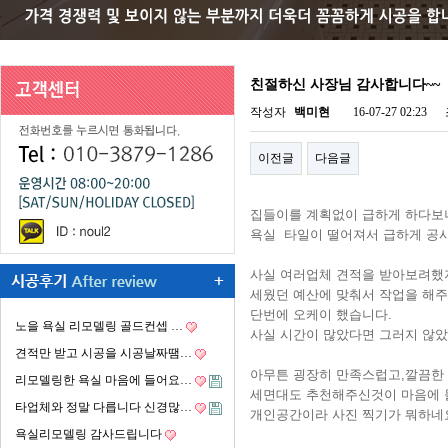
친절하신 사장님 감사합니다~~
작성자
백미현
16-07-27 02:23
이전글
다음글
집들이를 계획없이 급하게 하다보
욕실 타일이 떨어져서 급하게 공
사실 여러업체 견적을 받아보려했
세웠던 예산에 맞춰서 작업을 해
단번에 오케이 했습니다.
노을 욕실 리모델링 골드컨셉 …
사실 시간이 많았다면 그러지 않았
견적만 받고 시공을 시공날짜땜…
아무튼 굉장히 만족스럽고,깔끔한
리모델링한 욕실 마음에 들어요…
세면대도 추천해주신것이 마음에 들
타업체와 정말 다릅니다 신경많…
개인공간이라 사진 찍기가 뭐하네요
욕실리모델링 감사드립니다