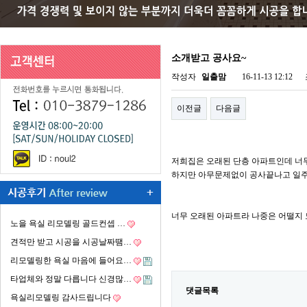
소개받고 공사요~
작성자
일출맘
16-11-13 12:12
이전글
다음글
저희집은 오래된 단층 아파트인데 너
하지만 아무문제없이 공사끝나고 일
너무 오래된 아파트라 나중은 어떨지
노을 욕실 리모델링 골드컨셉 …
견적만 받고 시공을 시공날짜땜…
리모델링한 욕실 마음에 들어요…
타업체와 정말 다릅니다 신경많…
댓글목록
욕실리모델링 감사드립니다