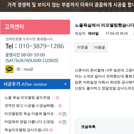
노을욕실에서 리모델링했습니
작성자
에버빌
17-04-18 18:16
이전글
다음글
신혼이라 준비할께 너무 많은데 그중
저는 소개로 알아서 연락했는데 통화도
암튼 저희일정 마춰서 최대한 공사
신랑도 좋아하고 정말정말 감사드려요
노을 욕실 리모델링 골드컨셉 …
견적만 받고 시공을 시공날짜땜…
리모델링한 욕실 마음에 들어요…
타업체와 정말 다릅니다 신경많…
댓글목록
욕실리모델링 감사드립니다