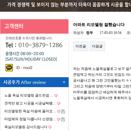
아파트 리모델링 잘했습니다
작성자
정우
17-05-03 10:54
조
이전글
다음글
저는 처음에 노을욕실블로그 보구 알
큰맘먹고 하는거라 그것도 빈집도 아
공사끝나고 왜 그런 고민을했는지 ㅎ
그리고 처음에 양변기부터 타일 그런
마무리를 깜끔하고 세심하게 해주셔서
노을 욕실 리모델링 골드컨셉 …
노을욕실에서 시공하시면 후회하지 않
견적만 받고 시공을 시공날짜땜…
리모델링한 욕실 마음에 들어요…
타업체와 정말 다릅니다 신경많…
욕실리모델링 감사드립니다