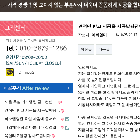
견적만 받고 시공을 시공날짜
작성자
예삐엄마
18-10-25 20:17
이전글
다음글
안녕하세요
저는 멀리있는관계로 전화상으로 사장
사를 못 받게된경우입니다.
얼마나 미안하고 죄송한지...그런데도
었지만 취소를 한 상황에서도 끝까지
정말 넘 고맙습니다. 꼭 다음에 기회
노을 욕실 리모델링 골드컨셉 …
시공하시더라도 책임지고 잘 하실거란
견적만 받고 시공을 시공날짜땜…
나중 근처갈일 있으면 식사대접하고싶
리모델링한 욕실 마음에 들어요…
항상 건강하시고 하시는사엽 승승장구
타업체와 정말 다릅니다 신경많…
지금처럼 그렇게 고객을 대하시면 넘
욕실리모델링 감사드립니다
다시한번 감사인사 올립니다.