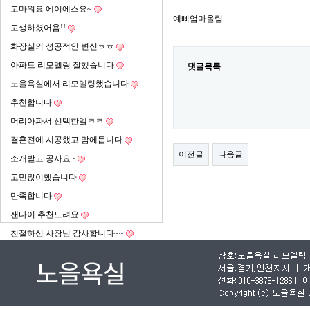
고마워요 에이에스요~
예삐엄마올림
고생하셨어욤!!
화장실의 성공적인 변신ㅎㅎ
아파트 리모델링 잘했습니다
댓글목록
노을욕실에서 리모델링했습니다
추천합니다
머리아파서 선택한뎈ㅋㅋ
결혼전에 시공했고 맘에듭니다
이전글
다음글
소개받고 공사요~
고민많이했습니다
만족합니다
잰다이 추천드려요
친절하신 사장님 감사합니다~~