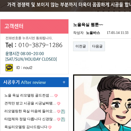
노을욕실 웹툰~~
작성자
노을바스
17-01-14 11:33
이전글
다음글
노을 욕실 리모델링 골드컨셉 …
견적만 받고 시공을 시공날짜땜…
리모델링한 욕실 마음에 들어요…
타업체와 정말 다릅니다 신경많…
욕실리모델링 감사드립니다