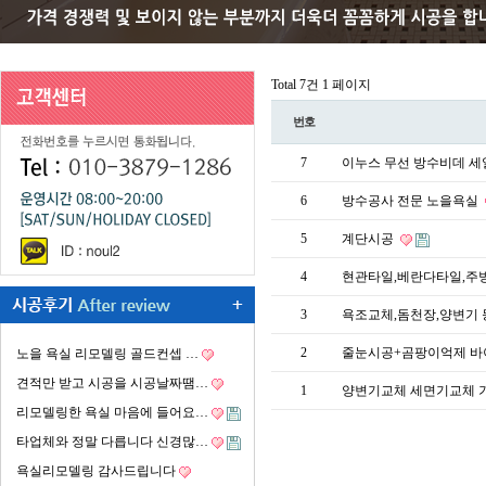
Total 7건
1 페이지
번호
7
이누스 무선 방수비데 세
6
방수공사 전문 노을욕실
5
계단시공
4
현관타일,베란다타일,주
3
욕조교체,돔천장,양변기
2
줄눈시공+곰팡이억제 바
노을 욕실 리모델링 골드컨셉 …
견적만 받고 시공을 시공날짜땜…
1
양변기교체 세면기교체 
리모델링한 욕실 마음에 들어요…
타업체와 정말 다릅니다 신경많…
욕실리모델링 감사드립니다