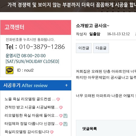
소개받고 공사요~
작성자
일출맘
16-11-13 12:12
이전글
다음글
저희집은 오래된 단층 아파트인데 너
하지만 아무문제없이 공사끝나고 일
너무 오래된 아파트라 나중은 어떨지
노을 욕실 리모델링 골드컨셉 …
견적만 받고 시공을 시공날짜땜…
리모델링한 욕실 마음에 들어요…
타업체와 정말 다릅니다 신경많…
댓글목록
욕실리모델링 감사드립니다